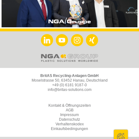
NGA Gruppe
BritAS Recycling-Anlagen GmbH
Moselstrasse 50, 63452 Hanau, Deutschland
+49 (0) 6181 9187-0
info@britas-solutions.com
Kontakt & Öffnungszeiten
AGB
Impressum
Datenschutz
Verhaltenskodex
Einkaufsbedingungen