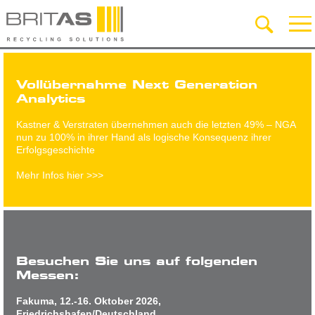
Vollübernahme Next Generation
Analytics
Kastner & Verstraten übernehmen auch die letzten 49% – NGA
nun zu 100% in ihrer Hand als logische Konsequenz ihrer
Erfolgsgeschichte
Mehr Infos hier >>>
Besuchen Sie uns auf folgenden
Messen:
Fakuma, 12.-16. Oktober 2026,
Friedrichshafen/Deutschland