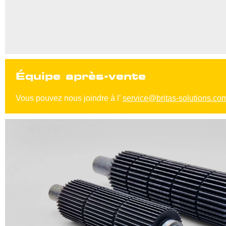
Équipe après-vente
Vous pouvez nous joindre à l’
service@britas-solutions.co