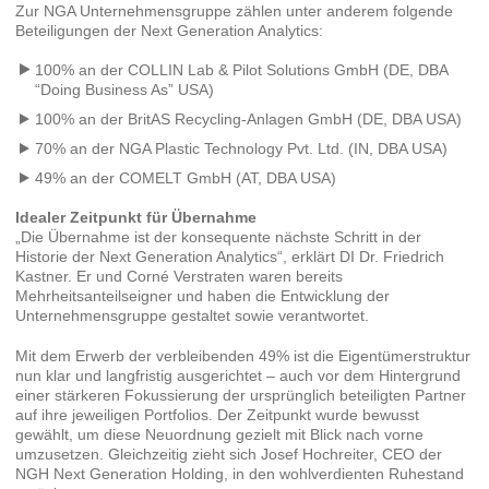
Zur NGA Unternehmensgruppe zählen unter anderem folgende
Beteiligungen der Next Generation Analytics:
100% an der COLLIN Lab & Pilot Solutions GmbH (DE, DBA
“Doing Business As” USA)
100% an der BritAS Recycling-Anlagen GmbH (DE, DBA USA)
70% an der NGA Plastic Technology Pvt. Ltd. (IN, DBA USA)
49% an der COMELT GmbH (AT, DBA USA)
Idealer Zeitpunkt für Übernahme
„Die Übernahme ist der konsequente nächste Schritt in der
Historie der Next Generation Analytics“, erklärt DI Dr. Friedrich
Kastner. Er und Corné Verstraten waren bereits
Mehrheitsanteilseigner und haben die Entwicklung der
Unternehmensgruppe gestaltet sowie verantwortet.
Mit dem Erwerb der verbleibenden 49% ist die Eigentümerstruktur
nun klar und langfristig ausgerichtet – auch vor dem Hintergrund
einer stärkeren Fokussierung der ursprünglich beteiligten Partner
auf ihre jeweiligen Portfolios. Der Zeitpunkt wurde bewusst
gewählt, um diese Neuordnung gezielt mit Blick nach vorne
umzusetzen. Gleichzeitig zieht sich Josef Hochreiter, CEO der
NGH Next Generation Holding, in den wohlverdienten Ruhestand