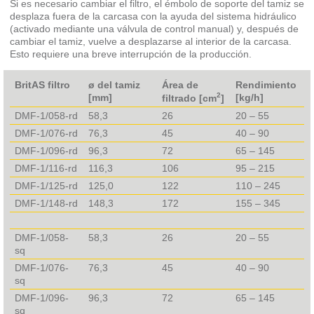
Si es necesario cambiar el filtro, el émbolo de soporte del tamiz se
desplaza fuera de la carcasa con la ayuda del sistema hidráulico
(activado mediante una válvula de control manual) y, después de
cambiar el tamiz, vuelve a desplazarse al interior de la carcasa.
Esto requiere una breve interrupción de la producción.
BritAS filtro
ø del tamiz
Área de
Rendimiento
2
[mm]
[kg/h]
filtrado [cm
]
DMF-1/058-rd
58,3
26
20 – 55
DMF-1/076-rd
76,3
45
40 – 90
DMF-1/096-rd
96,3
72
65 – 145
DMF-1/116-rd
116,3
106
95 – 215
DMF-1/125-rd
125,0
122
110 – 245
DMF-1/148-rd
148,3
172
155 – 345
DMF-1/058-
58,3
26
20 – 55
sq
DMF-1/076-
76,3
45
40 – 90
sq
DMF-1/096-
96,3
72
65 – 145
sq