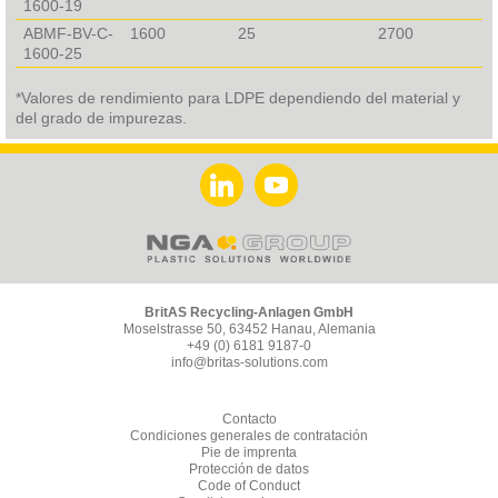
1600-19
ABMF-BV-C-
1600
25
2700
1600-25
*Valores de rendimiento para LDPE dependiendo del material y
del grado de impurezas.
BritAS Recycling-Anlagen GmbH
Moselstrasse 50, 63452 Hanau, Alemania
+49 (0) 6181 9187-0
info@britas-solutions.com
Contacto
Condiciones generales de contratación
Pie de imprenta
Protección de datos
Code of Conduct