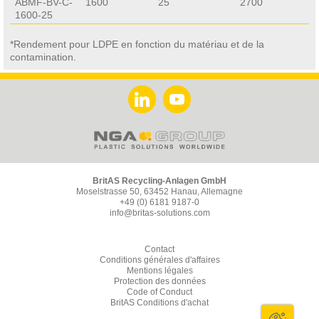
ABMF-BV-C-
1600
25
2700
1600-25
*Rendement pour LDPE en fonction du matériau et de la
contamination.
BritAS Recycling-Anlagen GmbH
Moselstrasse 50, 63452 Hanau, Allemagne
+49 (0) 6181 9187-0
info@britas-solutions.com
Contact
Conditions générales d'affaires
Mentions légales
Protection des données
Code of Conduct
BritAS Conditions d'achat