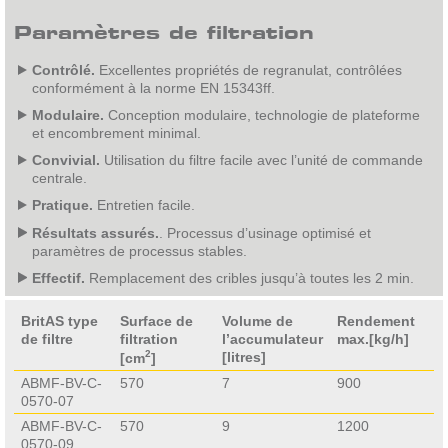
Paramètres de filtration
Contrôlé.
Excellentes propriétés de regranulat, contrôlées
conformément à la norme EN 15343ff.
Modulaire.
Conception modulaire, technologie de plateforme
et encombrement minimal.
Convivial.
Utilisation du filtre facile avec l’unité de commande
centrale.
Pratique.
Entretien facile.
Résultats assurés.
. Processus d’usinage optimisé et
paramètres de processus stables.
Effectif.
Remplacement des cribles jusqu’à toutes les 2 min.
BritAS type
Surface de
Volume de
Rendement
de filtre
filtration
l’accumulateur
max.[kg/h]
2
[litres]
[cm
]
ABMF-BV-C-
570
7
900
0570-07
ABMF-BV-C-
570
9
1200
0570-09