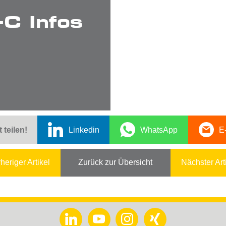
C Infos
t teilen!
Linkedin
WhatsApp
E
heriger Artikel
Zurück zur Übersicht
Nächster Art