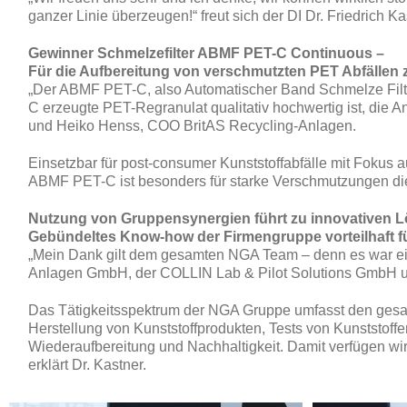
ganzer Linie überzeugen!“ freut sich der DI Dr. Friedrich 
Gewinner Schmelzefilter ABMF PET-C Continuous –
Für die Aufbereitung von verschmutzten PET Abfällen
„Der ABMF PET-C, also Automatischer Band Schmelze Filter
C erzeugte PET-Regranulat qualitativ hochwertig ist, die 
und Heiko Henss, COO BritAS Recycling-Anlagen.
Einsetzbar für post-consumer Kunststoffabfälle mit Fokus 
ABMF PET-C ist besonders für starke Verschmutzungen die
Nutzung von Gruppensynergien führt zu innovativen 
Gebündeltes Know-how der Firmengruppe vorteilhaft 
„Mein Dank gilt dem gesamten NGA Team – denn es war eine
Anlagen GmbH, der COLLIN Lab & Pilot Solutions GmbH und
Das Tätigkeitsspektrum der NGA Gruppe umfasst den gesamt
Herstellung von Kunststoffprodukten, Tests von Kunststoff
Wiederaufbereitung und Nachhaltigkeit. Damit verfügen w
erklärt Dr. Kastner.